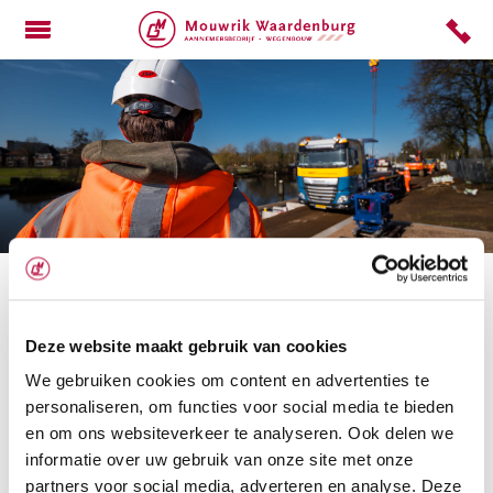
HOME
PROJECTEN
ZOEKRESULTATEN VOOR:
俄罗斯苹果签名分
Deze website maakt gebruik van cookies
发✔️电报找MRPANKOU.VLG
We gebruiken cookies om content en advertenties te
personaliseren, om functies voor social media te bieden
SORRY, MAAR NIETS VOLDOET AAN UW
en om ons websiteverkeer te analyseren. Ook delen we
ZOEKCRITERIA. PROBEER ALSTUBLIEFT
informatie over uw gebruik van onze site met onze
OPNIEUW MET ANDERE TREFWOORDEN.
partners voor social media, adverteren en analyse. Deze