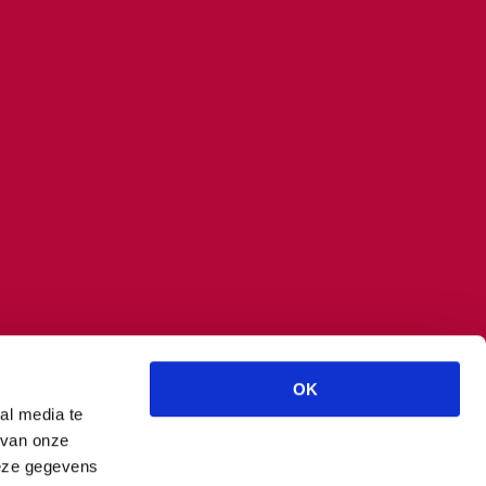
OK
al media te
 van onze
deze gegevens