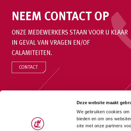
NEEM CONTACT OP
ONZE MEDEWERKERS STAAN VOOR U KLAAR
IN GEVAL VAN VRAGEN EN/OF
CALAMITEITEN.
CONTACT
Deze website maakt gebru
We gebruiken cookies om c
bieden en om ons websitev
Bezoekadres:
Mouwrik
Bezoekadres Oost:
Mo
Waardenburg B.V. Steenweg 63
Waardenburg Oost B.V.
site met onze partners vo
4181 AK Waardenburg
Industrieweg Oost 21 66